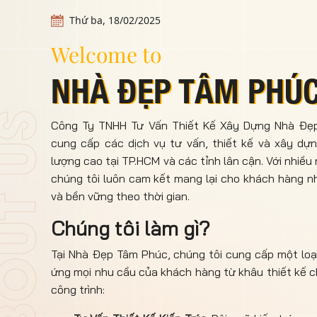
Thứ ba, 18/02/2025
Welcome to
NHÀ ĐẸP TÂM PHÚ
OUT US
Công Ty TNHH Tư Vấn Thiết Kế Xây Dựng Nhà Đẹp
cung cấp các dịch vụ tư vấn, thiết kế và xây dự
lượng cao tại TP.HCM và các tỉnh lân cận. Với nhiề
chúng tôi luôn cam kết mang lại cho khách hàng nh
và bền vững theo thời gian.
Chúng tôi làm gì?
Tại Nhà Đẹp Tâm Phúc, chúng tôi cung cấp một loạ
ứng mọi nhu cầu của khách hàng từ khâu thiết kế c
công trình: