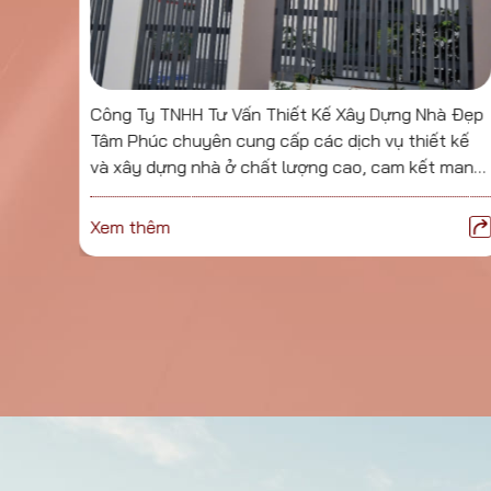
ghiệm,
Công Ty TNHH Tư Vấn Thiết Kế Xây Dựng Nhà Đẹp
à Đẹp
Tâm Phúc chuyên cung cấp các dịch vụ thiết kế
 khách
và xây dựng nhà ở chất lượng cao, cam kết mang
xây
đến không gian sống hoàn hảo, đẹp mắt và tiện
ng
nghi cho khách hàng
Xem thêm