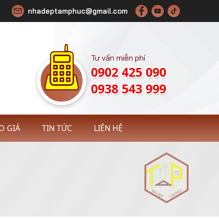
nhadeptamphuc@gmail.com
Tư vấn miễn phí
0902 425 090
0938 543 999
O GIÁ
TIN TỨC
LIÊN HỆ