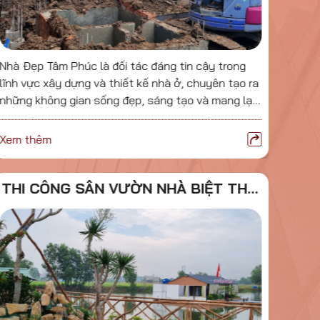
Nhà Đẹp Tâm Phúc là đối tác đáng tin cậy trong
Với s
lĩnh vực xây dựng và thiết kế nhà ở, chuyên tạo ra
Phúc 
những không gian sống đẹp, sáng tạo và mang lại
lượng
giá trị lâu dài.
dựng 
Xem thêm
Xem 
THI CÔNG SÂN VƯỜN NHÀ BIỆT THỰ
C
TẠI LONG AN