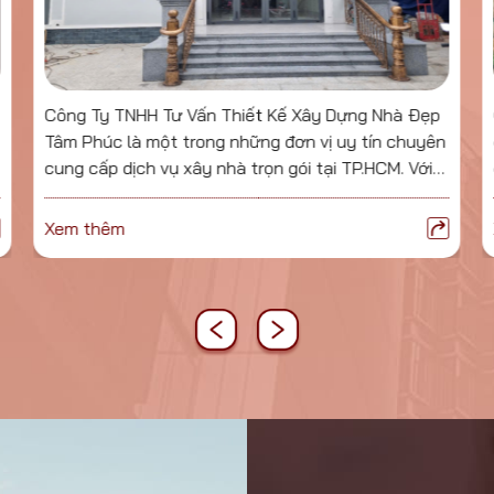
Công Ty TNHH Tư Vấn Thiết Kế Xây Dựng Nhà Đẹp
Tâm Phúc là một trong những đơn vị uy tín chuyên
cung cấp dịch vụ xây nhà trọn gói tại TP.HCM. Với
đội ngũ kiến trúc sư, kỹ sư xây dựng và thợ lành
nghề, Nhà Đẹp Tâm Phúc cam kết mang đến cho
Xem thêm
khách hàng những công trình chất lượng, đẹp mắt
và bền vững theo thời gian