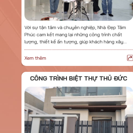
ong
Với sự tận tâm và chuyên nghiệp, Nhà Đẹp Tâm
tạo ra
Phúc cam kết mang lại những công trình chất
g lại
lượng, thiết kế ấn tượng, giúp khách hàng xây
dựng tổ ấm trọn vẹn và hoàn hảo.
Xem thêm
9
CÔNG TRÌNH BIỆT THỰ THỦ ĐỨC