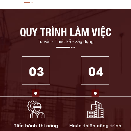
QUY TRÌNH LÀM VIỆC
Tư vấn - Thiết kế - Xây dựng
0 3
0 4
Tiến hành thi công
Hoàn thiện công trình