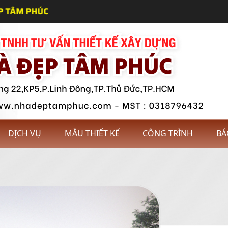
DỊCH VỤ
MẪU THIẾT KẾ
CÔNG TRÌNH
BÁ