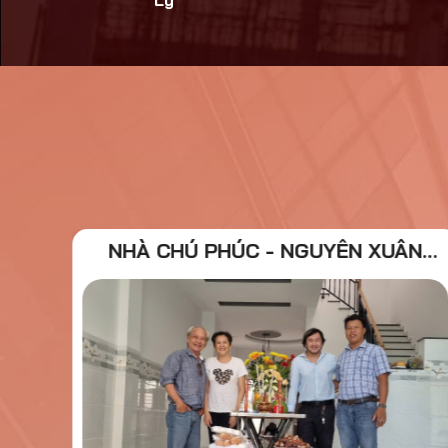
Lý
C
NHÀ CHÚ PHÚC - NGUYỄN XUÂN
SOAN QUẬN 7