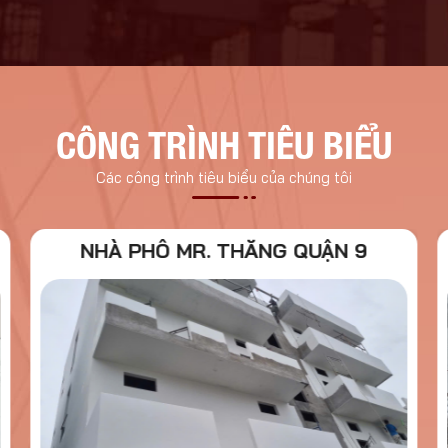
CÔNG TRÌNH TIÊU BIỂU
Các công trình tiêu biểu của chúng tôi
NHÀ PHỐ MR. THẮNG QUẬN 9