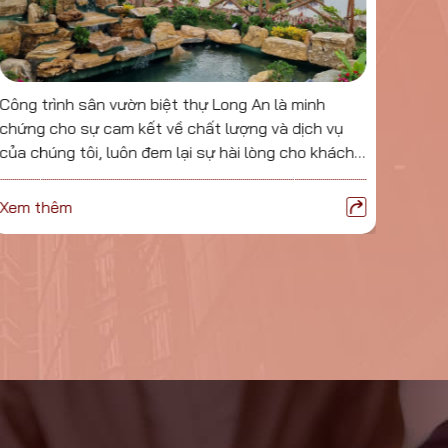
Công trình sân vườn biệt thự Long An là minh
Dưới 
chứng cho sự cam kết về chất lượng và dịch vụ
giàu 
của chúng tôi, luôn đem lại sự hài lòng cho khách
không
hàng
mà cò
hoạt 
Xem thêm
Xem 